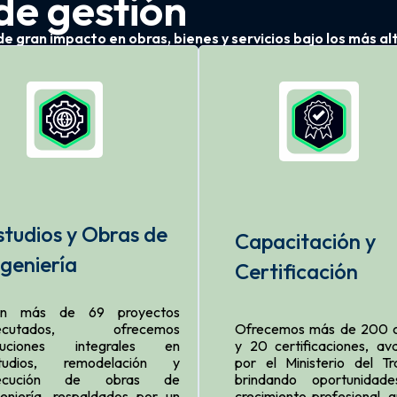
de gestión
 gran impacto en obras, bienes y servicios bajo los más al
studios y Obras de
Capacitación y
ngeniería
Certificación
n más de 69 proyectos
jecutados, ofrecemos
Ofrecemos más de 200 c
luciones integrales en
y 20 certificaciones, av
tudios, remodelación y
por el Ministerio del Tr
jecución de obras de
brindando oportunidad
geniería, respaldados por un
crecimiento profesional, g