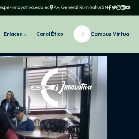
espe-innovativa.edu.ec
Av. General Rumiñahui SN
Campus Virtual
Enlaces
Canal Ético