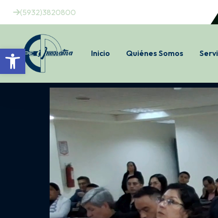
(5932)3820800
Open toolbar
Inicio
Quiénes Somos
Servi