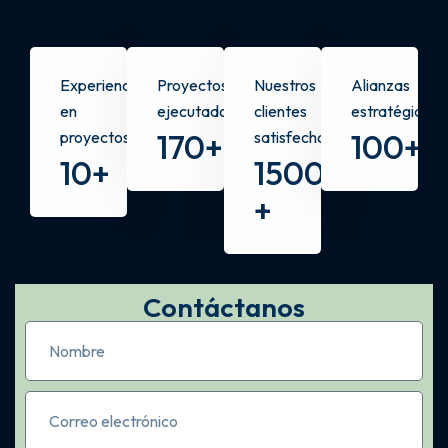
Experiencia
Proyectos
Nuestros
Alianzas
en
ejecutados
clientes
estratégicas
170
+
100
+
proyectos
satisfechos
10
+
150000
+
Contáctanos